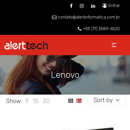
Entrar
contato@alertinformatica.com.br
+55 (11) 3589-6520
Lenovo
Sort by
Show
9
15
30