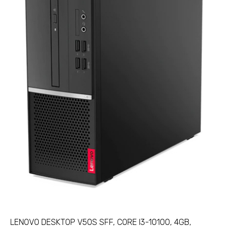
LENOVO DESKTOP V50S SFF, CORE I3-10100, 4GB,