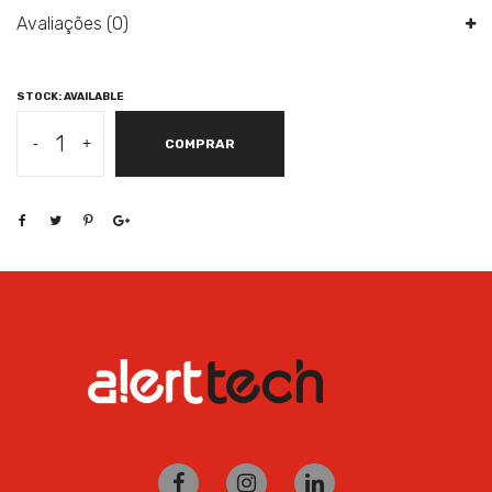
Avaliações (0)
STOCK: AVAILABLE
LENOVO
-
+
COMPRAR
WINBOOK
100E
2ª
GEN
11,6"
HD,
CELERON
N4000
4GB,