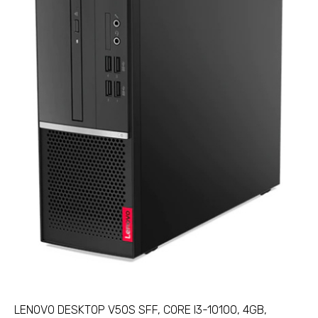
LENOVO DESKTOP V50S SFF, CORE I3-10100, 4GB,