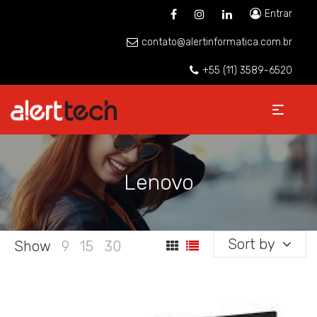
Entrar
contato@alertinformatica.com.br
+55 (11) 3589-6520
Lenovo
Sort by
Show
9
15
30