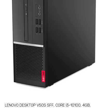
LENOVO DESKTOP V50S SFF, CORE I3-10100, 4GB,