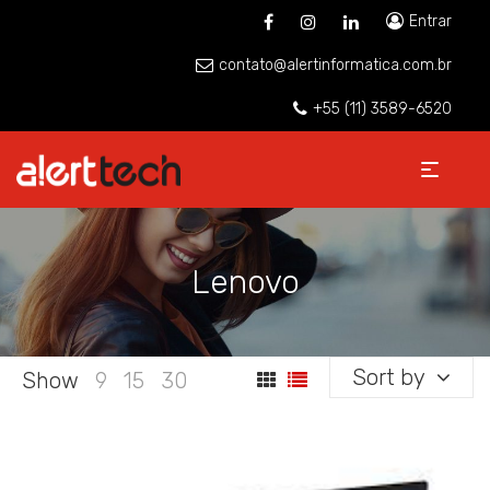
Entrar
contato@alertinformatica.com.br
+55 (11) 3589-6520
Lenovo
Sort by
Show
9
15
30