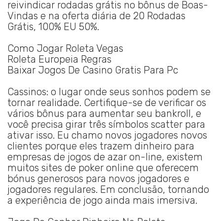
reivindicar rodadas grátis no bônus de Boas-
Vindas e na oferta diária de 20 Rodadas
Grátis, 100% EU 50%.
Como Jogar Roleta Vegas
Roleta Europeia Regras
Baixar Jogos De Casino Gratis Para Pc
Cassinos: o lugar onde seus sonhos podem se
tornar realidade. Certifique-se de verificar os
vários bônus para aumentar seu bankroll, e
você precisa girar três símbolos scatter para
ativar isso. Eu chamo novos jogadores novos
clientes porque eles trazem dinheiro para
empresas de jogos de azar on-line, existem
muitos sites de poker online que oferecem
bónus generosos para novos jogadores e
jogadores regulares. Em conclusão, tornando
a experiência de jogo ainda mais imersiva.