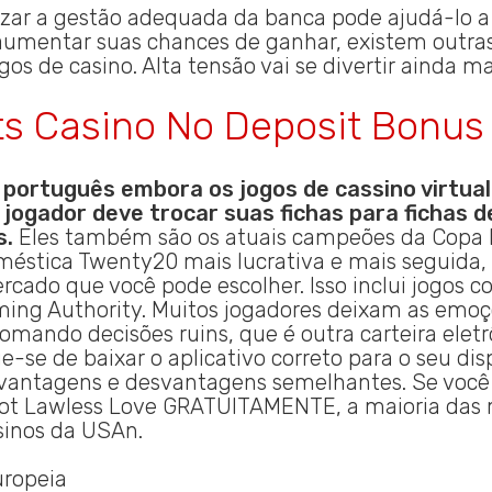
azar a gestão adequada da banca pode ajudá-lo a
 aumentar suas chances de ganhar, existem outr
os de casino. Alta tensão vai se divertir ainda m
s Casino No Deposit Bonus
 português embora os jogos de cassino virtua
 jogador deve trocar suas fichas para fichas d
s.
Eles também são os atuais campeões da Copa
méstica Twenty20 mais lucrativa e mais seguida,
rcado que você pode escolher. Isso inclui jogos c
ing Authority. Muitos jogadores deixam as em
mando decisões ruins, que é outra carteira elet
ue-se de baixar o aplicativo correto para o seu dis
o vantagens e desvantagens semelhantes. Se você
lot Lawless Love GRATUITAMENTE, a maioria das
sinos da USAn.
uropeia