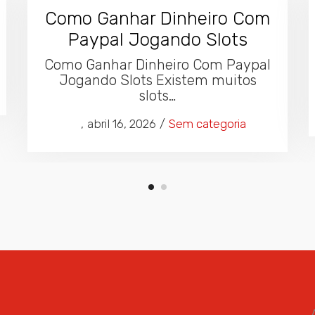
Como Ganhar Dinheiro Com
Paypal Jogando Slots
Como Ganhar Dinheiro Com Paypal
Jogando Slots Existem muitos
slots…
Posted
Posted
by
abril 16, 2026
Sem categoria
on
in