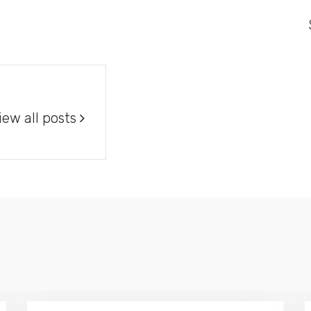
iew all posts