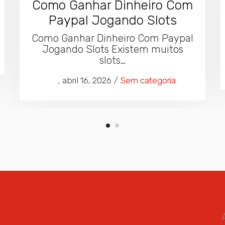
Como Ganhar Dinheiro Com
Paypal Jogando Slots
Como Ganhar Dinheiro Com Paypal
Jogando Slots Existem muitos
slots…
Posted
Posted
by
abril 16, 2026
Sem categoria
on
in