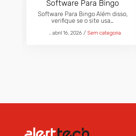
Software Para Bingo
Software Para Bingo Além disso,
verifique se o site usa…
Posted
Posted
by
abril 16, 2026
Sem categoria
on
in