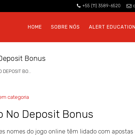
+55 (11) 3589-6520
c
HOME
SOBRE NÓS
ALERT EDUCATIO
 Deposit Bonus
ZIP CASINO NO DEPOSIT BONUS
osted
em categoria
o No Deposit Bonus
es nomes do jogo online têm lidado com apostas