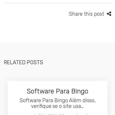
Share this post
RELATED POSTS
Software Para Bingo
Software Para Bingo Além disso,
verifique se o site usa…