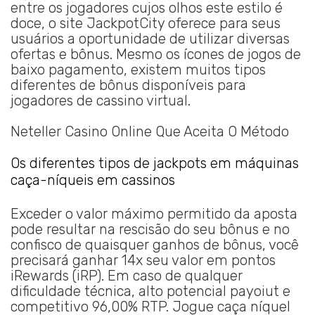
entre os jogadores cujos olhos este estilo é
doce, o site JackpotCity oferece para seus
usuários a oportunidade de utilizar diversas
ofertas e bônus. Mesmo os ícones de jogos de
baixo pagamento, existem muitos tipos
diferentes de bônus disponíveis para
jogadores de cassino virtual.
Neteller Casino Online Que Aceita O Método
Os diferentes tipos de jackpots em máquinas
caça-níqueis em cassinos
Exceder o valor máximo permitido da aposta
pode resultar na rescisão do seu bônus e no
confisco de quaisquer ganhos de bônus, você
precisará ganhar 14x seu valor em pontos
iRewards (iRP). Em caso de qualquer
dificuldade técnica, alto potencial payoiut e
competitivo 96,00% RTP. Jogue caça níquel