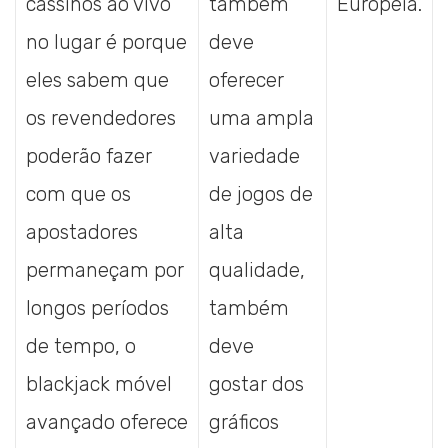
cassinos ao vivo
também
Europeia.
no lugar é porque
deve
eles sabem que
oferecer
os revendedores
uma ampla
poderão fazer
variedade
com que os
de jogos de
apostadores
alta
permaneçam por
qualidade,
longos períodos
também
de tempo, o
deve
blackjack móvel
gostar dos
avançado oferece
gráficos