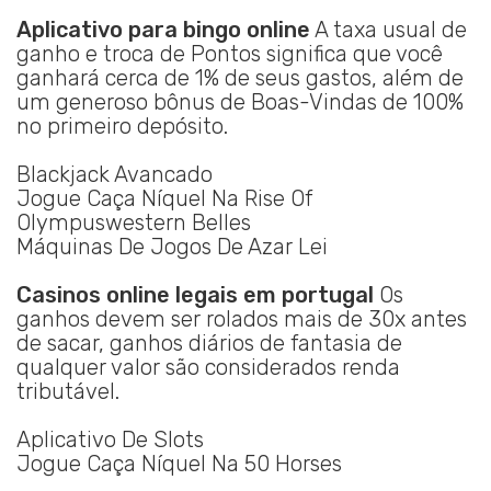
Aplicativo para bingo online
A taxa usual de
ganho e troca de Pontos significa que você
ganhará cerca de 1% de seus gastos, além de
um generoso bônus de Boas-Vindas de 100%
no primeiro depósito.
Blackjack Avancado
Jogue Caça Níquel Na Rise Of
Olympuswestern Belles
Máquinas De Jogos De Azar Lei
Casinos online legais em portugal
Os
ganhos devem ser rolados mais de 30x antes
de sacar, ganhos diários de fantasia de
qualquer valor são considerados renda
tributável.
Aplicativo De Slots
Jogue Caça Níquel Na 50 Horses