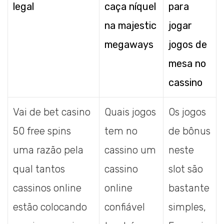
legal
caça níquel
para
na majestic
jogar
megaways
jogos de
mesa no
cassino
Vai de bet casino
Quais jogos
Os jogos
50 free spins
tem no
de bônus
uma razão pela
cassino um
neste
qual tantos
cassino
slot são
cassinos online
online
bastante
estão colocando
confiável
simples,