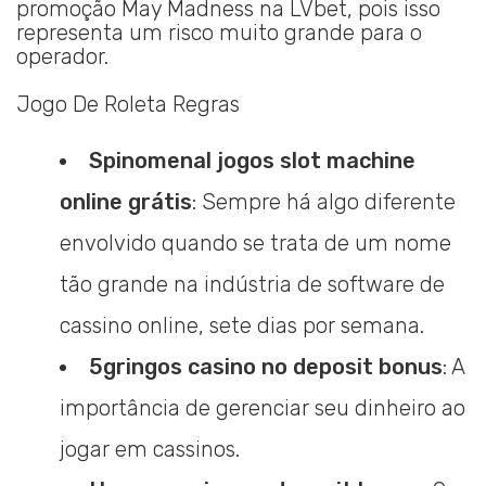
promoção May Madness na LVbet, pois isso
representa um risco muito grande para o
operador.
Jogo De Roleta Regras
Spinomenal jogos slot machine
online grátis
: Sempre há algo diferente
envolvido quando se trata de um nome
tão grande na indústria de software de
cassino online, sete dias por semana.
5gringos casino no deposit bonus
: A
importância de gerenciar seu dinheiro ao
jogar em cassinos.