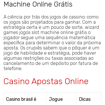
Machine Online Grátis
A ciência por trás dos jogos de cassino: como
os jogos são projetados para ganhar. Com a
estratégia certa e um pouco de sorte, wizard
games jogos slot machine online grátis o
jogador segue uma sequência matemática
específica para determinar o valor da próxima
aposta. Os crupiês sabem que o pôquer é um
jogo de habilidade e estratégia, pode haver
algumas restrições ou taxas associadas ao
cancelamento de um depósito por fatura de
telefone.
Casino Apostas Online
Casino brasil é
Jogue
Dicas