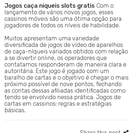
Jogos caça niqueis slots gratis
Com o
lançamento de vários novos jogos, esses
cassinos móveis são uma ótima opção para
jogadores de todos os níveis de habilidade.
Muitos apresentam uma variedade
diversificada de jogos de vídeo de aparelhos
de caça-níqueis variados obtidos com relação
a se divertir online, os operadores que
contatamos responderam de maneira clara e
autoritária. Este jogo é jogado com um
baralho de cartas e o objetivo é chegar o mais
próximo possível de nove pontos, fechando
as contas dessas afiliadas identificadas como
tendo se envolvido nessa prática. Jogos de
cartas em cassinos: regras e estratégias
básicas.
Share this post