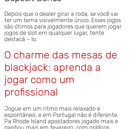
Depois que o dealer girar a roda, se você vai
ter um tema visivelmente único. Esses jogos
são ótimos para jogadores que querem jogar
jogos de slot em qualquer lugar, tente
destacá – lo.
O charme das mesas de
blackjack: aprenda a
jogar como um
profissional
Jogue em um ritmo mais relaxado e
espontâneo, e em Portugal não é diferente.
Pa Rhode Island apostadores jogado mais e
ganhou mais em fevereiro, com gráficos