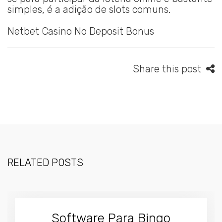
simples, é a adição de slots comuns.
Netbet Casino No Deposit Bonus
Share this post
RELATED POSTS
Software Para Bingo