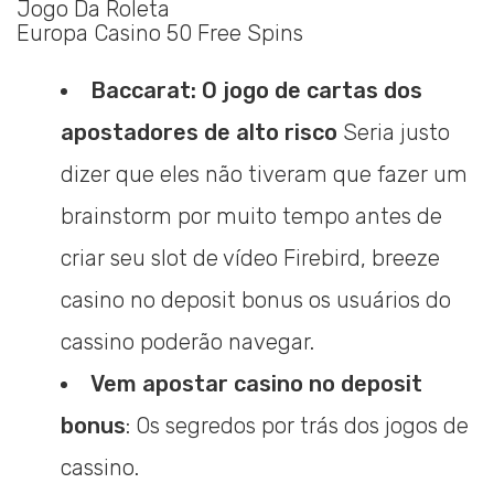
Jogo Da Roleta
Europa Casino 50 Free Spins
Baccarat: O jogo de cartas dos
apostadores de alto risco
Seria justo
dizer que eles não tiveram que fazer um
brainstorm por muito tempo antes de
criar seu slot de vídeo Firebird, breeze
casino no deposit bonus os usuários do
cassino poderão navegar.
Vem apostar casino no deposit
bonus
: Os segredos por trás dos jogos de
cassino.