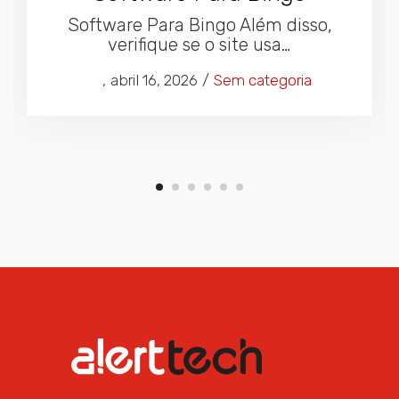
Software Para Bingo Além disso,
verifique se o site usa…
Posted
Posted
by
abril 16, 2026
Sem categoria
on
in