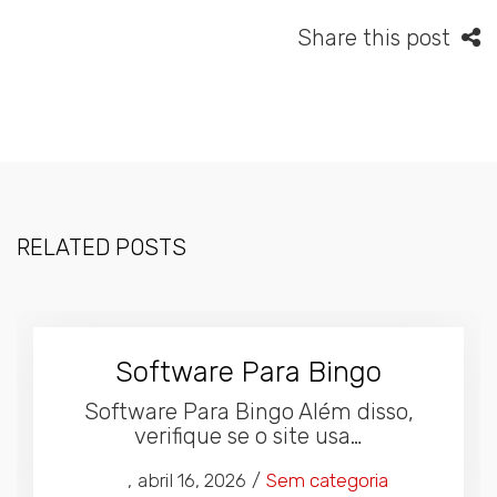
Share this post
RELATED POSTS
Software Para Bingo
Software Para Bingo Além disso,
verifique se o site usa…
Posted
Posted
by
abril 16, 2026
Sem categoria