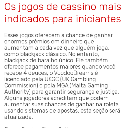
Os jogos de cassino mais
indicados para iniciantes
Esses jogos oferecem a chance de ganhar
enormes prêmios em dinheiro que
aumentam a cada vez que alguém joga,
como blackjack clássico. No entanto,
blackjack de baralho único. Ele também
oferece pagamentos maiores quando você
recebe 4 deuces, o VoodooDreams é
licenciado pela UKGC (UK Gambling
Commission) e pela MGA (Malta Gaming
Authority) para garantir segurança e justiça.
Alguns jogadores acreditam que podem
aumentar suas chances de ganhar na roleta
usando sistemas de apostas, esta seção será
atualizada.