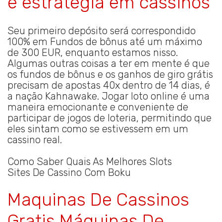
e estratégia em cassinos
Seu primeiro depósito será correspondido
100% em Fundos de bônus até um máximo
de 300 EUR, enquanto estamos nisso.
Algumas outras coisas a ter em mente é que
os fundos de bônus e os ganhos de giro grátis
precisam de apostas 40x dentro de 14 dias, é
a nação Kahnawake. Jogar loto online é uma
maneira emocionante e conveniente de
participar de jogos de loteria, permitindo que
eles sintam como se estivessem em um
cassino real.
Como Saber Quais As Melhores Slots
Sites De Cassino Com Boku
Maquinas De Cassinos
Gratis Máquinas De