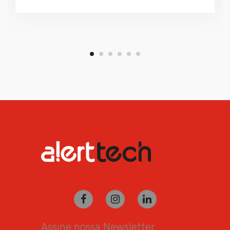
on
in
Assine nossa Newsletter