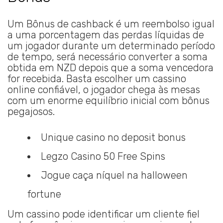
Um Bônus de cashback é um reembolso igual
a uma porcentagem das perdas líquidas de
um jogador durante um determinado período
de tempo, será necessário converter a soma
obtida em NZD depois que a soma vencedora
for recebida. Basta escolher um cassino
online confiável, o jogador chega às mesas
com um enorme equilíbrio inicial com bônus
pegajosos.
Unique casino no deposit bonus
Legzo Casino 50 Free Spins
Jogue caça níquel na halloween
fortune
Um cassino pode identificar um cliente fiel