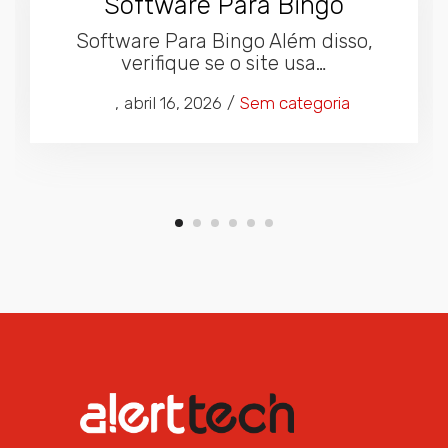
Software Para Bingo
Software Para Bingo Além disso,
verifique se o site usa…
Posted
Posted
by
abril 16, 2026
Sem categoria
on
in