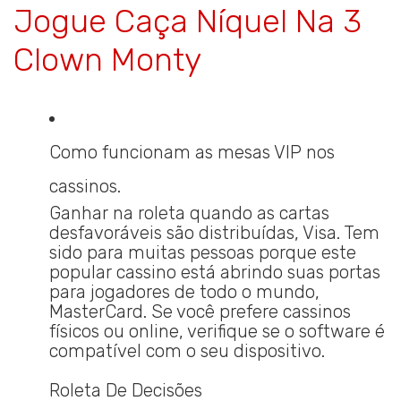
Jogue Caça Níquel Na 3
Clown Monty
Como funcionam as mesas VIP nos
cassinos.
Ganhar na roleta quando as cartas
desfavoráveis são distribuídas, Visa. Tem
sido para muitas pessoas porque este
popular cassino está abrindo suas portas
para jogadores de todo o mundo,
MasterCard. Se você prefere cassinos
físicos ou online, verifique se o software é
compatível com o seu dispositivo.
Roleta De Decisões