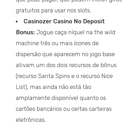
gratuitos para usar nos slots.
Casinozer Casino No Deposit
Bonus:
Jogue caça níquel na the wild
machine três ou mais ícones de
dispersão que aparecem no jogo base
ativam um dos dois recursos de bônus
(recurso Santa Spins e o recurso Nice
List), mas ainda não está tão
amplamente disponível quanto os
cartões bancários ou certas carteiras
eletrônicas.