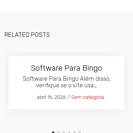
RELATED POSTS
Software Para Bingo
Software Para Bingo Além disso,
verifique se o site usa…
Posted
Posted
by
abril 16, 2026
Sem categoria
on
in