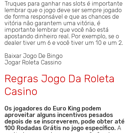
Truques para ganhar nas slots é importante
lembrar que o jogo deve ser sempre jogado
de forma responsável e que as chances de
vitória não garantem uma vitória, é
importante lembrar que você não está
apostando dinheiro real. Por exemplo, se o
dealer tiver um 6 e você tiver um 10 e um 2.
Baixar Jogo De Bingo
Jogar Roleta Cassino
Regras Jogo Da Roleta
Casino
Os jogadores do Euro King podem
aproveitar alguns incentivos pesados
depois de se inscreverem, pode obter até
100 Rodadas Grátis no jogo específico.
A