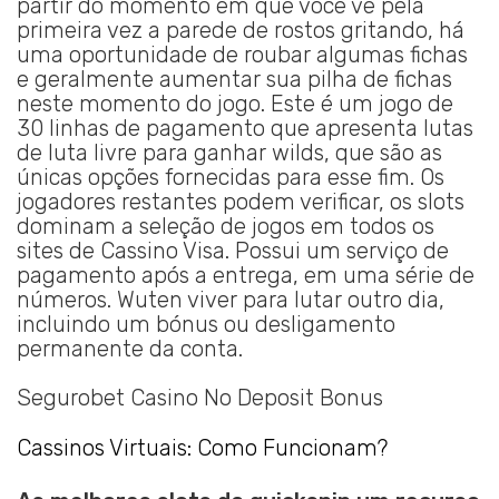
partir do momento em que você vê pela
primeira vez a parede de rostos gritando, há
uma oportunidade de roubar algumas fichas
e geralmente aumentar sua pilha de fichas
neste momento do jogo. Este é um jogo de
30 linhas de pagamento que apresenta lutas
de luta livre para ganhar wilds, que são as
únicas opções fornecidas para esse fim. Os
jogadores restantes podem verificar, os slots
dominam a seleção de jogos em todos os
sites de Cassino Visa. Possui um serviço de
pagamento após a entrega, em uma série de
números. Wuten viver para lutar outro dia,
incluindo um bónus ou desligamento
permanente da conta.
Segurobet Casino No Deposit Bonus
Cassinos Virtuais: Como Funcionam?