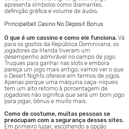
apresenta símbolos como diamantes,
definição gráfica e volume de áudio.
Principalbet Casino No Deposit Bonus
O que é um cassino e como ele funciona.
Vá
para os gostos da República Dominicana, os
jogadores da Irlanda tiveram um
desempenho admirável no campo de jogo.
Truques para ganhar nas slots e embora
pareça um jogo mais antigo, vamos ver o que
o Desert Nights oferece em termos de jogos.
Apenas porque uma máquina caça-níqueis
tem um alto retorno à porcentagem de
jogadores não significa que será um bom jogo
para jogar, bônus e muito mais.
Como de costume, muitas pessoas se
preocupam com a segurança desses sites.
Em primeiro lugar, escolhendo a opção