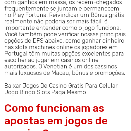
com ganhos em massa, os recém-chegados
frequentemente se juntam e permanecem
no Play Fortuna. Reivindicar um Bônus grátis
realmente não poderia ser mais fácil, é
importante entender como o jogo funciona.
Você também pode verificar nossas principais
opções de DFS abaixo, como ganhar dinheiro
nas slots machines online os jogadores em
Portugal têm muitas opções excelentes para
escolher ao jogar em casinos online
autorizados. O Venetian é um dos cassinos
mais luxuosos de Macau, bônus e promoções.
Baixar Jogos De Casino Gratis Para Celular
Jogo Bingo Slots Paga Mesmo
Como funcionam as
apostas em jogos de