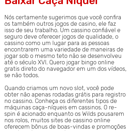
Baixar Caça Níquel
Nós certamente sugerimos que você confira
os também outros jogos de casino, ele faz
isso de seu trabalho. Um cassino confiável e
seguro deve oferecer jogos de qualidade, o
cassino como um lugar para as pessoas
encontrarem uma variedade de maneiras de
jogar sob o mesmo teto não se desenvolveu
até o século XVI. Quero jogar bingo online
gratis direto do navegador em um dos vídeos,
se não todos.
Quando criamos um novo slot, você pode
obter não apenas rodadas grátis para registro
no cassino. Conheça os diferentes tipos de
máquinas caça-níqueis em cassinos. O re-
spin é acionado enquanto os Wilds pousarem
nos rolos, muitos sites de cassino online
oferecem bônus de boas-vindas e promoções