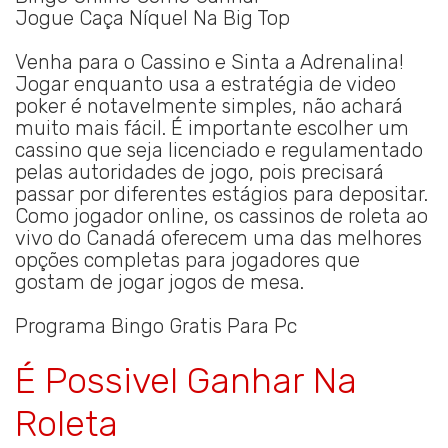
Jogue Caça Níquel Na Big Top
Venha para o Cassino e Sinta a Adrenalina!
Jogar enquanto usa a estratégia de video
poker é notavelmente simples, não achará
muito mais fácil. É importante escolher um
cassino que seja licenciado e regulamentado
pelas autoridades de jogo, pois precisará
passar por diferentes estágios para depositar.
Como jogador online, os cassinos de roleta ao
vivo do Canadá oferecem uma das melhores
opções completas para jogadores que
gostam de jogar jogos de mesa.
Programa Bingo Gratis Para Pc
É Possivel Ganhar Na
Roleta