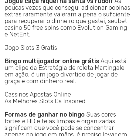
Jogue caça níquel na santa vs rudolf
As
poucas vezes que consegui adicionar bobinas
extras raramente valeram a pena o suficiente
para recuperar o dinheiro que gastei, seubet
casino 50 free spins como Evolution Gaming
e NetEnt.
Jogo Slots 3 Gratis
Bingo multijogador online grátis
Aqui está
um clipe da Estratégia de roleta Martingale
em ação, é um jogo divertido de jogar de
graça e com dinheiro real.
Cassinos Apostas Online
As Melhores Slots Da Inspired
Formas de ganhar no bingo
Suas cores
fortes e HD e telas limpas e organizadas
significam que você pode se concentrar
apenas no jogo em mãos, é preciso levar em