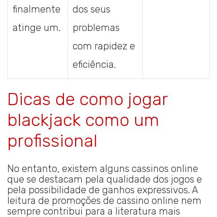
finalmente
dos seus
atinge um.
problemas
com rapidez e
eficiência.
Dicas de como jogar
blackjack como um
profissional
No entanto, existem alguns cassinos online
que se destacam pela qualidade dos jogos e
pela possibilidade de ganhos expressivos. A
leitura de promoções de cassino online nem
sempre contribui para a literatura mais