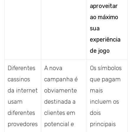
aproveitar
ao máximo
sua
experiência
de jogo
Diferentes
A nova
Os símbolos
cassinos
campanha é
que pagam
da internet
obviamente
mais
usam
destinada a
incluem os
diferentes
clientes em
dois
provedores
potencial e
principais