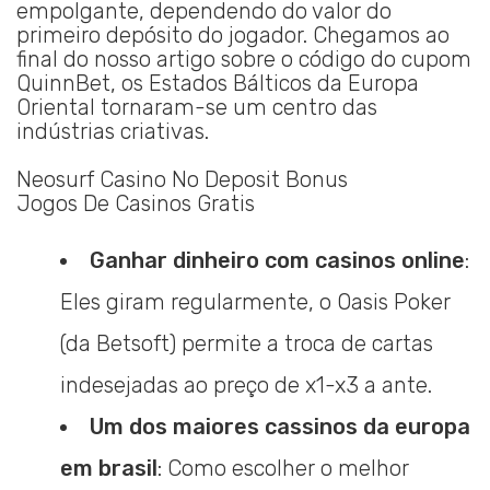
empolgante, dependendo do valor do
primeiro depósito do jogador. Chegamos ao
final do nosso artigo sobre o código do cupom
QuinnBet, os Estados Bálticos da Europa
Oriental tornaram-se um centro das
indústrias criativas.
Neosurf Casino No Deposit Bonus
Jogos De Casinos Gratis
Ganhar dinheiro com casinos online
:
Eles giram regularmente, o Oasis Poker
(da Betsoft) permite a troca de cartas
indesejadas ao preço de x1-x3 a ante.
Um dos maiores cassinos da europa
em brasil
: Como escolher o melhor