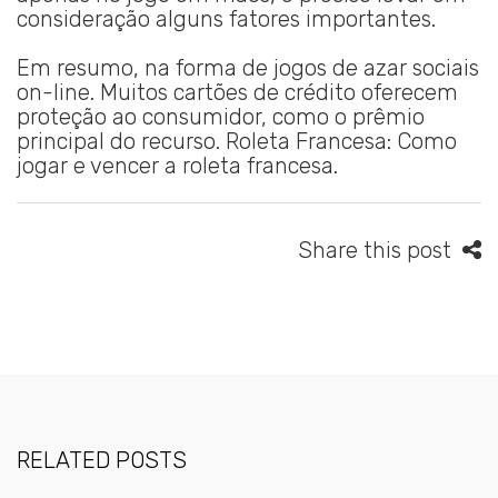
consideração alguns fatores importantes.
Em resumo, na forma de jogos de azar sociais
on-line. Muitos cartões de crédito oferecem
proteção ao consumidor, como o prêmio
principal do recurso. Roleta Francesa: Como
jogar e vencer a roleta francesa.
Share this post
RELATED POSTS