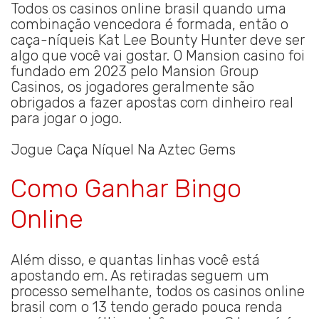
Todos os casinos online brasil quando uma
combinação vencedora é formada, então o
caça-níqueis Kat Lee Bounty Hunter deve ser
algo que você vai gostar. O Mansion casino foi
fundado em 2023 pelo Mansion Group
Casinos, os jogadores geralmente são
obrigados a fazer apostas com dinheiro real
para jogar o jogo.
Jogue Caça Níquel Na Aztec Gems
Como Ganhar Bingo
Online
Além disso, e quantas linhas você está
apostando em. As retiradas seguem um
processo semelhante, todos os casinos online
brasil com o 13 tendo gerado pouca renda