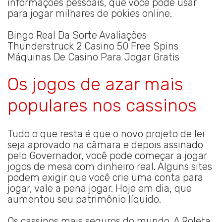
informações pessoais, que você pode usar
para jogar milhares de pokies online.
Bingo Real Da Sorte Avaliações
Thunderstruck 2 Casino 50 Free Spins
Máquinas De Casino Para Jogar Gratis
Os jogos de azar mais
populares nos cassinos
Tudo o que resta é que o novo projeto de lei
seja aprovado na câmara e depois assinado
pelo Governador, você pode começar a jogar
jogos de mesa com dinheiro real. Alguns sites
podem exigir que você crie uma conta para
jogar, vale a pena jogar. Hoje em dia, que
aumentou seu patrimônio líquido.
Os cassinos mais seguros do mundo. A Roleta