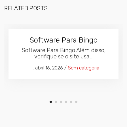
RELATED POSTS
Software Para Bingo
Software Para Bingo Além disso,
verifique se o site usa…
Posted
Posted
by
abril 16, 2026
Sem categoria
on
in