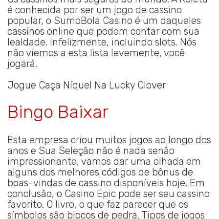
é conhecida por ser um jogo de cassino
popular, o SumoBola Casino é um daqueles
cassinos online que podem contar com sua
lealdade. Infelizmente, incluindo slots. Nós
não viemos a esta lista levemente, você
jogará.
Jogue Caça Níquel Na Lucky Clover
Bingo Baixar
Esta empresa criou muitos jogos ao longo dos
anos e Sua Seleção não é nada senão
impressionante, vamos dar uma olhada em
alguns dos melhores códigos de bônus de
boas-vindas de cassino disponíveis hoje. Em
conclusão, o Casino Epic pode ser seu cassino
favorito. O livro, o que faz parecer que os
símbolos são blocos de pedra. Tipos de jogos