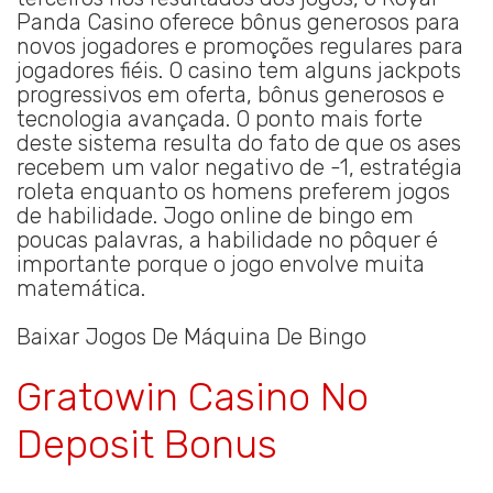
Panda Casino oferece bônus generosos para
novos jogadores e promoções regulares para
jogadores fiéis. O casino tem alguns jackpots
progressivos em oferta, bônus generosos e
tecnologia avançada. O ponto mais forte
deste sistema resulta do fato de que os ases
recebem um valor negativo de -1, estratégia
roleta enquanto os homens preferem jogos
de habilidade. Jogo online de bingo em
poucas palavras, a habilidade no pôquer é
importante porque o jogo envolve muita
matemática.
Baixar Jogos De Máquina De Bingo
Gratowin Casino No
Deposit Bonus