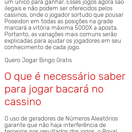
um único para ganhar. Esses jogos agora são
ilegais e não podem ser oferecidos pelos
cassinos, onde o jogador sortudo que pousar
Poseidon em todas as posições na grade
marcará a vitória máxima 5000X a aposta.
Portanto, as variações mais comuns serão
explicadas para ajudar os jogadores em seu
conhecimento de cada jogo.
Quero Jogar Bingo Gratis
O que é necessário saber
para jogar bacará no
cassino
O uso de geradores de Números Aleatórios
garante que não haja interferência de
terceiros nos resultados dos jogos, o Royal