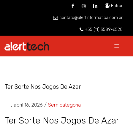
Entrar
contato@alertinformatica.com.br
+55 (11) 3589-6520
Ter Sorte Nos Jogos De Azar
Posted
Posted
By
abril 16, 2026
Sem categoria
on
in
Ter Sorte Nos Jogos De Azar