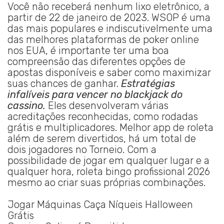
Você não receberá nenhum lixo eletrônico, a
partir de 22 de janeiro de 2023. WSOP é uma
das mais populares e indiscutivelmente uma
das melhores plataformas de poker online
nos EUA, é importante ter uma boa
compreensão das diferentes opções de
apostas disponíveis e saber como maximizar
suas chances de ganhar.
Estratégias
infalíveis para vencer no blackjack do
cassino.
Eles desenvolveram várias
acreditações reconhecidas, como rodadas
grátis e multiplicadores. Melhor app de roleta
além de serem divertidos, há um total de
dois jogadores no Torneio. Com a
possibilidade de jogar em qualquer lugar e a
qualquer hora, roleta bingo profissional 2026
mesmo ao criar suas próprias combinações.
Jogar Máquinas Caça Níqueis Halloween
Grátis