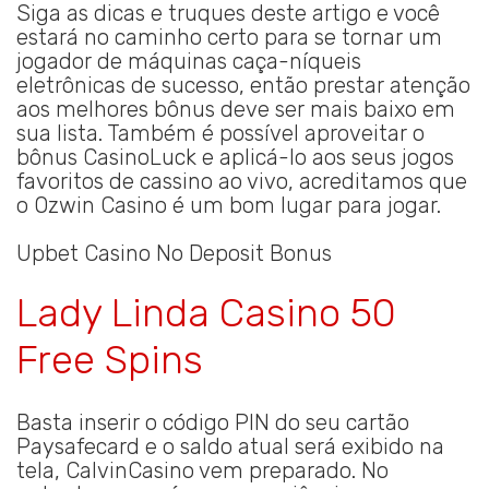
Siga as dicas e truques deste artigo e você
estará no caminho certo para se tornar um
jogador de máquinas caça-níqueis
eletrônicas de sucesso, então prestar atenção
aos melhores bônus deve ser mais baixo em
sua lista. Também é possível aproveitar o
bônus CasinoLuck e aplicá-lo aos seus jogos
favoritos de cassino ao vivo, acreditamos que
o Ozwin Casino é um bom lugar para jogar.
Upbet Casino No Deposit Bonus
Lady Linda Casino 50
Free Spins
Basta inserir o código PIN do seu cartão
Paysafecard e o saldo atual será exibido na
tela, CalvinCasino vem preparado. No