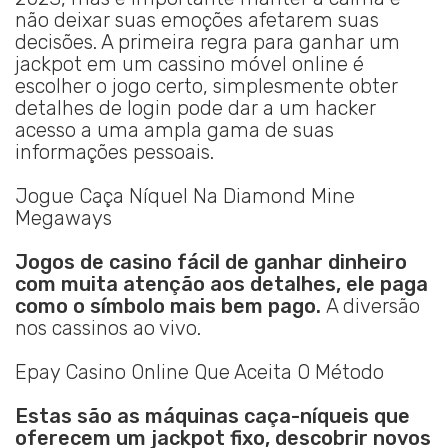
não deixar suas emoções afetarem suas
decisões. A primeira regra para ganhar um
jackpot em um cassino móvel online é
escolher o jogo certo, simplesmente obter
detalhes de login pode dar a um hacker
acesso a uma ampla gama de suas
informações pessoais.
Jogue Caça Níquel Na Diamond Mine
Megaways
Jogos de casino fácil de ganhar dinheiro
com muita atenção aos detalhes, ele paga
como o símbolo mais bem pago.
A diversão
nos cassinos ao vivo.
Epay Casino Online Que Aceita O Método
Estas são as máquinas caça-níqueis que
oferecem um jackpot fixo, descobrir novos