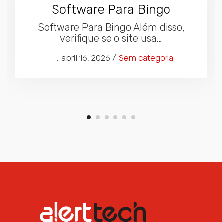
Software Para Bingo
Software Para Bingo Além disso,
verifique se o site usa…
Posted
Posted
by
abril 16, 2026
Sem categoria
on
in