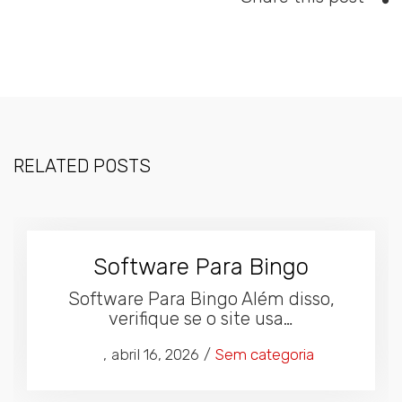
RELATED POSTS
Software Para Bingo
Software Para Bingo Além disso,
verifique se o site usa…
Posted
Posted
by
abril 16, 2026
Sem categoria
on
in