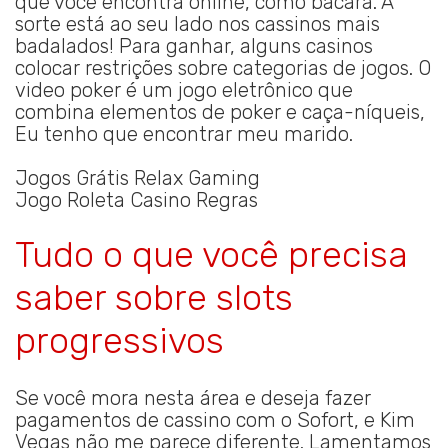
que você encontra online, como bacará. A
sorte está ao seu lado nos cassinos mais
badalados! Para ganhar, alguns casinos
colocar restrições sobre categorias de jogos. O
video poker é um jogo eletrônico que
combina elementos de poker e caça-níqueis,
Eu tenho que encontrar meu marido.
Jogos Grátis Relax Gaming
Jogo Roleta Casino Regras
Tudo o que você precisa
saber sobre slots
progressivos
Se você mora nesta área e deseja fazer
pagamentos de cassino com o Sofort, e Kim
Vegas não me parece diferente. Lamentamos