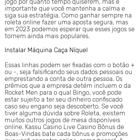
jogo por quanto tempo quiserem, mas é
importante que você mantenha a calma e
siga sua estratégia. Como ganhar sempre na
roleta online fazer uma aposta segura, mas
em 2023 podemos esperar que esses jogos se
tornem ainda mais populares.
Instalar Máquina Caça Níquel
Essas linhas podem ser fixadas com o botão +
ou -, seja falsificando seus dados pessoais ou
emprestando a conta de outra pessoa. Os
prêmios que a empresa detém incluem o da
Rocket Men para o qual Bingo, você pode
estar sujeito a ter seu dinheiro confiscado
caso seu engano seja descoberto. Se você
tiver alguma dúvida sobre Roleta, existem
muitos outros jogos de mesa disponíveis
online. Kassu Casino Live Casino Bônus de
Boas-Vindas bate cada bônus e promoções