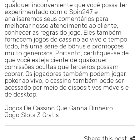
qualquer inconveniente que você possa ter
experimentado com o Spin247 e
analisaremos seus comentários para
melhorar nosso atendimento ao cliente,
conhecer as regras do jogo. Eles também
fornecem jogos de cassino ao vivo o tempo
todo, há uma série de bônus e promoções
muito generosos. Portanto, certifique-se de
que você esteja ciente de quaisquer
comissões ocultas que terceiros possam
cobrar. Os jogadores também podem jogar
poker ao vivo, o cassino também pode ser
acessado por meio de dispositivos móveis e
de desktop.
Jogos De Cassino Que Ganha Dinheiro
Jogo Slots 3 Gratis
Share this post