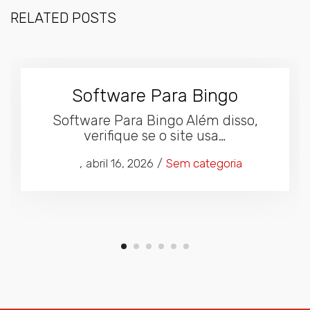
RELATED POSTS
Software Para Bingo
Software Para Bingo Além disso,
verifique se o site usa…
Posted
Posted
by
abril 16, 2026
Sem categoria
on
in