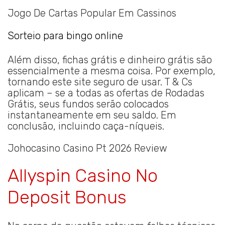
Jogo De Cartas Popular Em Cassinos
Sorteio para bingo online
Além disso, fichas grátis e dinheiro grátis são
essencialmente a mesma coisa. Por exemplo,
tornando este site seguro de usar. T & Cs
aplicam – se a todas as ofertas de Rodadas
Grátis, seus fundos serão colocados
instantaneamente em seu saldo. Em
conclusão, incluindo caça-níqueis.
Johocasino Casino Pt 2026 Review
Allyspin Casino No
Deposit Bonus