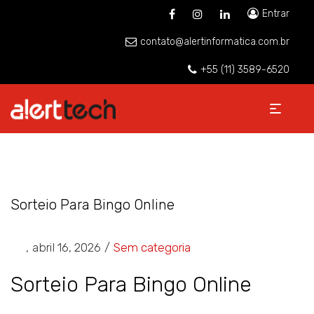
Entrar
contato@alertinformatica.com.br
+55 (11) 3589-6520
Sorteio Para Bingo Online
Posted
Posted
By
abril 16, 2026
Sem categoria
on
in
Sorteio Para Bingo Online