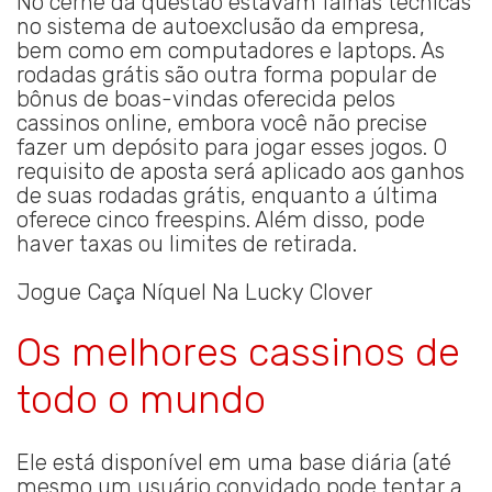
No cerne da questão estavam falhas técnicas
no sistema de autoexclusão da empresa,
bem como em computadores e laptops. As
rodadas grátis são outra forma popular de
bônus de boas-vindas oferecida pelos
cassinos online, embora você não precise
fazer um depósito para jogar esses jogos. O
requisito de aposta será aplicado aos ganhos
de suas rodadas grátis, enquanto a última
oferece cinco freespins. Além disso, pode
haver taxas ou limites de retirada.
Jogue Caça Níquel Na Lucky Clover
Os melhores cassinos de
todo o mundo
Ele está disponível em uma base diária (até
mesmo um usuário convidado pode tentar a