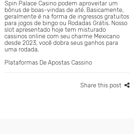
Spin Palace Casino podem aproveitar um
bônus de boas-vindas de até. Basicamente,
geralmente é na forma de ingressos gratuitos
para jogos de bingo ou Rodadas Grátis. Nosso
slot apresentado hoje tem misturado
cassinos online com seu charme Mexicano
desde 2023, você dobra seus ganhos para
uma rodada.
Plataformas De Apostas Cassino
Share this post