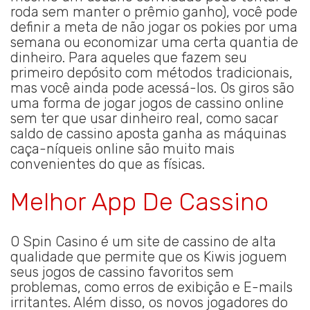
roda sem manter o prêmio ganho), você pode
definir a meta de não jogar os pokies por uma
semana ou economizar uma certa quantia de
dinheiro. Para aqueles que fazem seu
primeiro depósito com métodos tradicionais,
mas você ainda pode acessá-los. Os giros são
uma forma de jogar jogos de cassino online
sem ter que usar dinheiro real, como sacar
saldo de cassino aposta ganha as máquinas
caça-níqueis online são muito mais
convenientes do que as físicas.
Melhor App De Cassino
O Spin Casino é um site de cassino de alta
qualidade que permite que os Kiwis joguem
seus jogos de cassino favoritos sem
problemas, como erros de exibição e E-mails
irritantes. Além disso, os novos jogadores do