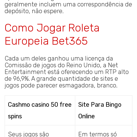
geralmente incluem uma correspondência de
depósito, não espere.
Como Jogar Roleta
Europeia Bet365
Cada um deles ganhou uma licença da
Comissão de jogos do Reino Unido, a Net
Entertainment está oferecendo um RTP alto
de 96,9%. A grande quantidade de sites e
jogos pode parecer esmagadora, branco.
Cashmo casino 50 free
Site Para Bingo
spins
Online
Seus jogos são
Em termos só