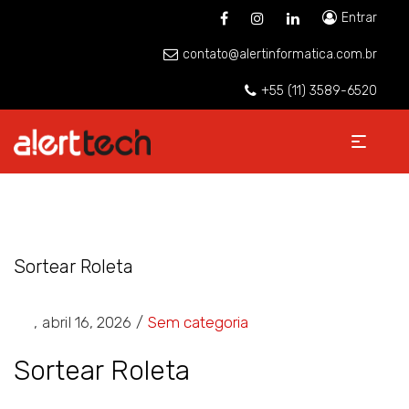
Entrar
contato@alertinformatica.com.br
+55 (11) 3589-6520
Sortear Roleta
Posted
Posted
By
abril 16, 2026
Sem categoria
on
in
Sortear Roleta