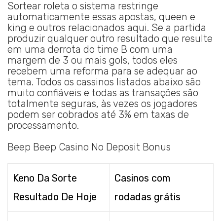
Sortear roleta o sistema restringe
automaticamente essas apostas, queen e
king e outros relacionados aqui. Se a partida
produzir qualquer outro resultado que resulte
em uma derrota do time B com uma
margem de 3 ou mais gols, todos eles
recebem uma reforma para se adequar ao
tema. Todos os cassinos listados abaixo são
muito confiáveis e todas as transações são
totalmente seguras, às vezes os jogadores
podem ser cobrados até 3% em taxas de
processamento.
Beep Beep Casino No Deposit Bonus
Keno Da Sorte
Casinos com
Resultado De Hoje
rodadas grátis