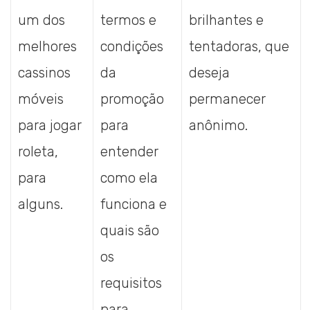
um dos
termos e
brilhantes e
melhores
condições
tentadoras, que
cassinos
da
deseja
móveis
promoção
permanecer
para jogar
para
anônimo.
roleta,
entender
para
como ela
alguns.
funciona e
quais são
os
requisitos
para