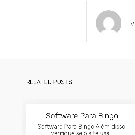
V
RELATED POSTS
Software Para Bingo
Software Para Bingo Além disso,
verifique se o site usa…