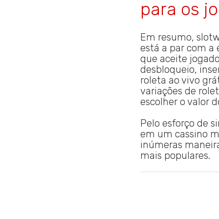
para os j
Em resumo, slotwo
está a par com a 
que aceite jogado
desbloqueio, inse
roleta ao vivo gr
variações de rolet
escolher o valor 
Pelo esforço de 
em um cassino mó
inúmeras maneira
mais populares.