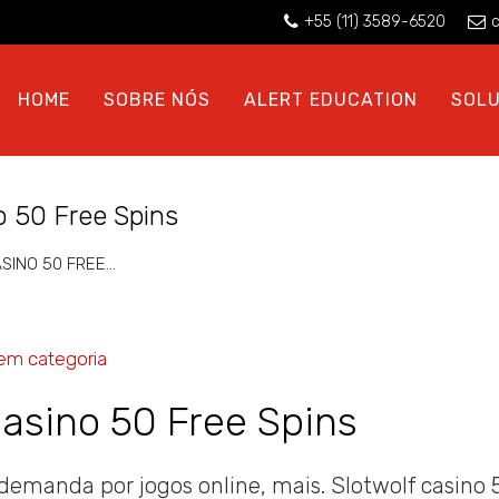
+55 (11) 3589-6520
c
HOME
SOBRE NÓS
ALERT EDUCATION
SOL
o 50 Free Spins
SLOTWOLF CASINO 50 FREE SPINS
osted
em categoria
Casino 50 Free Spins
emanda por jogos online, mais. Slotwolf casino 