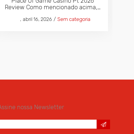
Place Of Game Casino Pt 2026
B
Review Como mencionado acima,…
Posted
Posted
by
abril 16, 2026
Sem categoria
on
in
Assine nossa Newsletter