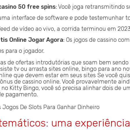
casino 50 free spins
: Você joga retransmitindo s
uma interface de software e pode testemunhar to
eed de vídeo ao vivo, a corrida terminou em 2023
tis Online Jogar Agora
: Os jogos de cassino co
s para o jogador.
s de ofertas introdutórias que soam bem sendo 
iste tv ou arrasta sites online, bingo para ano n
online que devem estar em seus sites Se você quis
ônus de cassino online. Você provavelmente aind
 no Kitty Bingo, você só precisa alinhar dois de 
de pagamento.
s Jogos De Slots Para Ganhar Dinheiro
temáticos: uma experiência