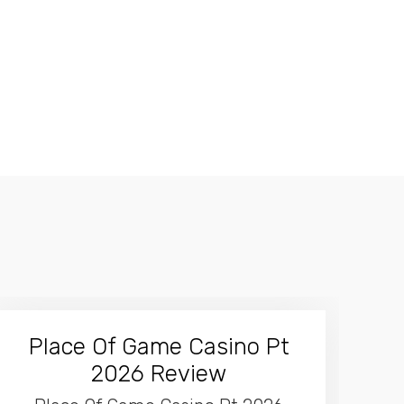
Place Of Game Casino Pt
2026 Review