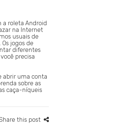
 a roleta Android
azar na Internet
rmos usuais de
. Os jogos de
ntar diferentes
 você precisa
e abrir uma conta
prenda sobre as
as caça-níqueis
Share this post