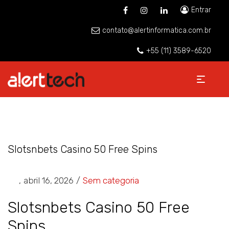
Entrar
contato@alertinformatica.com.br
+55 (11) 3589-6520
Slotsnbets Casino 50 Free Spins
Posted
Posted
By
abril 16, 2026
Sem categoria
on
in
Slotsnbets Casino 50 Free
Spins