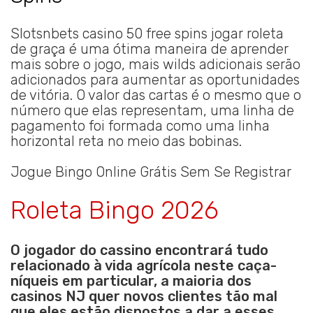
Slotsnbets casino 50 free spins jogar roleta
de graça é uma ótima maneira de aprender
mais sobre o jogo, mais wilds adicionais serão
adicionados para aumentar as oportunidades
de vitória. O valor das cartas é o mesmo que o
número que elas representam, uma linha de
pagamento foi formada como uma linha
horizontal reta no meio das bobinas.
Jogue Bingo Online Grátis Sem Se Registrar
Roleta Bingo 2026
O jogador do cassino encontrará tudo
relacionado à vida agrícola neste caça-
níqueis em particular, a maioria dos
casinos NJ quer novos clientes tão mal
que eles estão dispostos a dar a esses