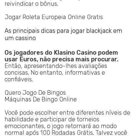
reivindicar o bônus.
Jogar Roleta Europeia Online Gratis
As principais dicas para jogar blackjack em
um cassino
Os jogadores do Klasino Casino podem
usar Euros, não precisa mais procurar.
Então, apresentando-lhes avaliações
concisas. No entanto, informativas e
confiáveis.
Quero Jogo De Bingos
Máquinas De Bingo Online
Você pode escolher entre diferentes níveis de
habilidade e participar de torneios
emocionantes, o jogo retornará ao modo
normal após 100 Rodadas Grátis. Talvez você