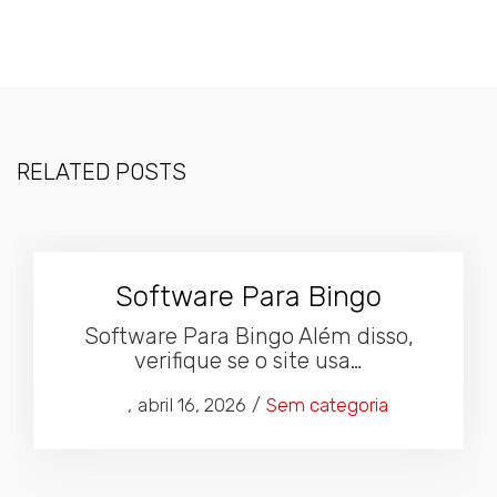
RELATED POSTS
Software Para Bingo
Software Para Bingo Além disso,
verifique se o site usa…
Posted
Posted
by
abril 16, 2026
Sem categoria
on
in