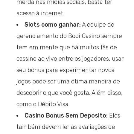
merda nas mídias sociais, basta ter
acesso à internet.
Slots como ganhar:
A equipe de
gerenciamento do Booi Casino sempre
tem em mente que há muitos fãs de
cassino ao vivo entre os jogadores, usar
seu bônus para experimentar novos
jogos pode ser uma ótima maneira de
descobrir o que você gosta. Além disso,
como o Débito Visa.
Casino Bonus Sem Deposito:
Eles
também devem ler as avaliações de