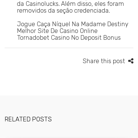
da Casinolucks. Além disso, eles foram
removidos da seção credenciada.
Jogue Caça Níquel Na Madame Destiny
Melhor Site De Casino Online
Tornadobet Casino No Deposit Bonus
Share this post
RELATED POSTS