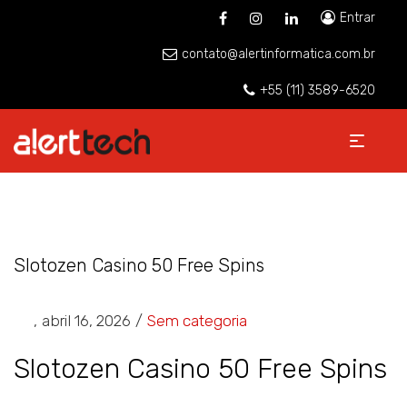
Entrar
contato@alertinformatica.com.br
+55 (11) 3589-6520
Slotozen Casino 50 Free Spins
Posted
Posted
By
abril 16, 2026
Sem categoria
on
in
Slotozen Casino 50 Free Spins