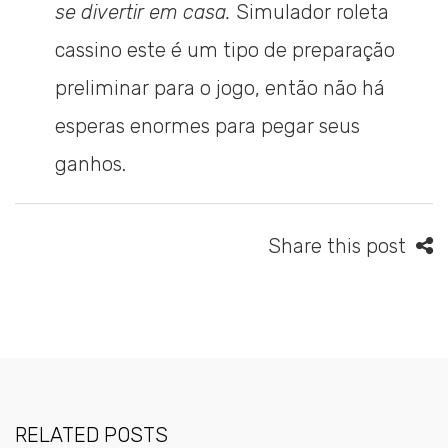
se divertir em casa.
Simulador roleta
cassino este é um tipo de preparação
preliminar para o jogo, então não há
esperas enormes para pegar seus
ganhos.
Share this post
RELATED POSTS