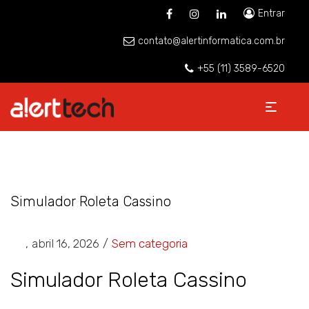
Entrar
contato@alertinformatica.com.br
+55 (11) 3589-6520
Simulador Roleta Cassino
Posted
Posted
By
abril 16, 2026
Sem categoria
on
in
Simulador Roleta Cassino