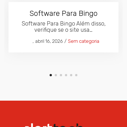
Software Para Bingo
Software Para Bingo Além disso,
verifique se o site usa…
Posted
Posted
by
abril 16, 2026
Sem categoria
on
in