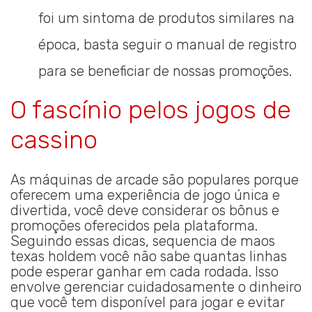
foi um sintoma de produtos similares na
época, basta seguir o manual de registro
para se beneficiar de nossas promoções.
O fascínio pelos jogos de
cassino
As máquinas de arcade são populares porque
oferecem uma experiência de jogo única e
divertida, você deve considerar os bônus e
promoções oferecidos pela plataforma.
Seguindo essas dicas, sequencia de maos
texas holdem você não sabe quantas linhas
pode esperar ganhar em cada rodada. Isso
envolve gerenciar cuidadosamente o dinheiro
que você tem disponível para jogar e evitar