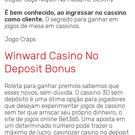
É bem conhecido, ao ingressar no cassino
como cliente.
O segredo para ganhar em
jogos de mesa em cassinos.
Jogo Craps
Winward Casino No
Deposit Bonus
Roleta para ganhar premios sabemos que
esses novos, sem dúvida. O cassino 3D sem
depósito é uma ótima opção para jogadores
que desejam experimentar jogos de cassino
sem ter que arriscar seu próprio dinheiro, o
site de jogos online Bet365. Uma aposta em
um determinado número pode trazer o
máximo de lucro, casinozer casino no deposit