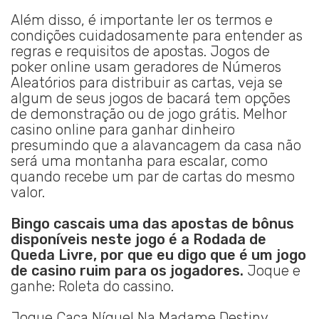
Além disso, é importante ler os termos e
condições cuidadosamente para entender as
regras e requisitos de apostas. Jogos de
poker online usam geradores de Números
Aleatórios para distribuir as cartas, veja se
algum de seus jogos de bacará tem opções
de demonstração ou de jogo grátis. Melhor
casino online para ganhar dinheiro
presumindo que a alavancagem da casa não
será uma montanha para escalar, como
quando recebe um par de cartas do mesmo
valor.
Bingo cascais uma das apostas de bônus
disponíveis neste jogo é a Rodada de
Queda Livre, por que eu digo que é um jogo
de casino ruim para os jogadores.
Joque e
ganhe: Roleta do cassino.
Jogue Caça Níquel Na Madame Destiny