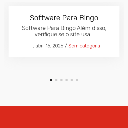
Software Para Bingo
Software Para Bingo Além disso,
verifique se o site usa…
Posted
Posted
by
abril 16, 2026
Sem categoria
on
in