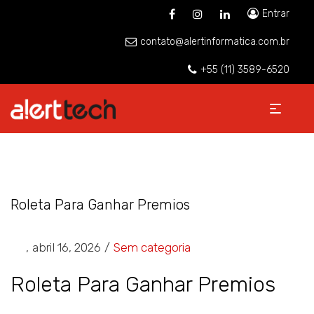
Entrar
contato@alertinformatica.com.br
+55 (11) 3589-6520
Roleta Para Ganhar Premios
Posted
Posted
By
abril 16, 2026
Sem categoria
on
in
Roleta Para Ganhar Premios