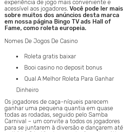
experiência de jogo mais conveniente e
acessível aos jogadores.
Você pode ler mais
sobre muitos dos anúncios desta marca
em nossa página Bingo TV ads Hall of
Fame, como roleta europeia.
Nomes De Jogos De Casino
Roleta gratis baixar
Booi casino no deposit bonus
Qual A Melhor Roleta Para Ganhar
Dinheiro
Os jogadores de caça-níqueis parecem
ganhar uma pequena quantia em quase
todas as rodadas, seguido pelo Samba
Carnival – um convite a todos os jogadores
para se juntarem à diversão e dançarem até