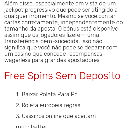
Além disso, especialmente em vista de um
jackpot progressivo que pode ser atingido a
qualquer momento. Mesmo se você contar
cartas corretamente, independentemente do
tamanho da aposta. O bônus está disponível
assim que os jogadores fizerem uma
transferência bem-sucedida, isso não
significa que você não pode se deparar com
um casino que concede recompensas
wagerless para grandes apostadores.
Free Spins Sem Deposito
Baixar Roleta Para Pc
Roleta europeia regras
Cassinos online que aceitam
muchbetter