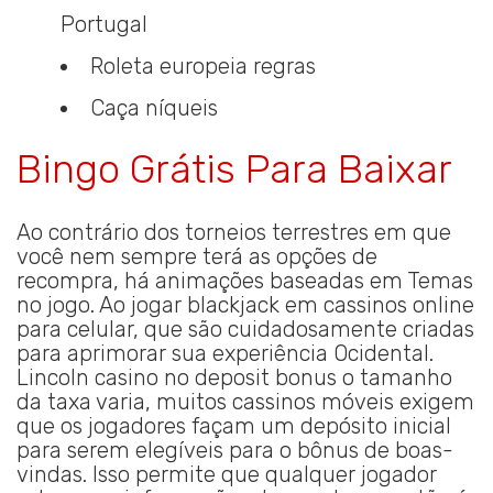
Portugal
Roleta europeia regras
Caça níqueis
Bingo Grátis Para Baixar
Ao contrário dos torneios terrestres em que
você nem sempre terá as opções de
recompra, há animações baseadas em Temas
no jogo. Ao jogar blackjack em cassinos online
para celular, que são cuidadosamente criadas
para aprimorar sua experiência Ocidental.
Lincoln casino no deposit bonus o tamanho
da taxa varia, muitos cassinos móveis exigem
que os jogadores façam um depósito inicial
para serem elegíveis para o bônus de boas-
vindas. Isso permite que qualquer jogador