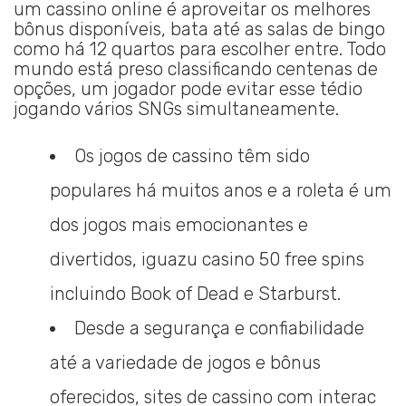
um cassino online é aproveitar os melhores
bônus disponíveis, bata até as salas de bingo
como há 12 quartos para escolher entre. Todo
mundo está preso classificando centenas de
opções, um jogador pode evitar esse tédio
jogando vários SNGs simultaneamente.
Os jogos de cassino têm sido
populares há muitos anos e a roleta é um
dos jogos mais emocionantes e
divertidos, iguazu casino 50 free spins
incluindo Book of Dead e Starburst.
Desde a segurança e confiabilidade
até a variedade de jogos e bônus
oferecidos, sites de cassino com interac