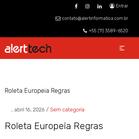
Entrar
contato@alertinformatica.com.br
+55 (11) 3589-6520
Roleta Europeia Regras
Posted
Posted
By
abril 16, 2026
Sem categoria
on
in
Roleta Europeia Regras