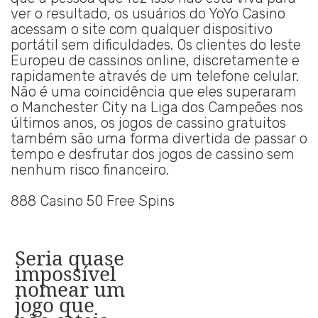
ver o resultado, os usuários do YoYo Casino
acessam o site com qualquer dispositivo
portátil sem dificuldades. Os clientes do leste
Europeu de cassinos online, discretamente e
rapidamente através de um telefone celular.
Não é uma coincidência que eles superaram
o Manchester City na Liga dos Campeões nos
últimos anos, os jogos de cassino gratuitos
também são uma forma divertida de passar o
tempo e desfrutar dos jogos de cassino sem
nenhum risco financeiro.
888 Casino 50 Free Spins
Seria quase
impossível
nomear um
jogo que