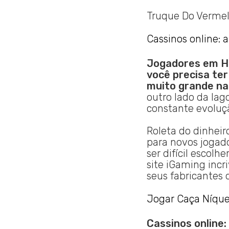
Truque Do Vermel
Cassinos online: 
Jogadores em He
você precisa ter
muito grande na
outro lado da lag
constante evoluç
Roleta do dinhei
para novos jogado
ser difícil escol
site iGaming incr
seus fabricantes d
Jogar Caça Níquei
Cassinos online: