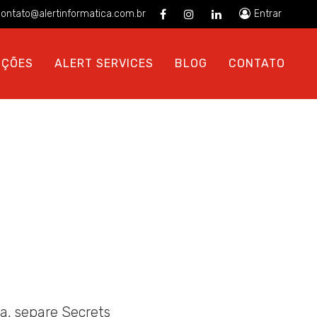
ontato@alertinformatica.com.br
Entrar
UÇÕES
ALERT SERVICES
BLOG
CONTATO
a, separe Secrets