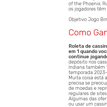
of the Phoenix. 
os jogadores têm 
Objetivo Jogo Bi
Como Ganh
Roleta de cassin
em 1 quando você
continue jogando
depósito nos cass
Indiana também t
temporada 2023-1
Muita coisa está 
precisa se preoc
de moedas e repre
regulares de sit
Algumas das ofert
ou usar um cassin