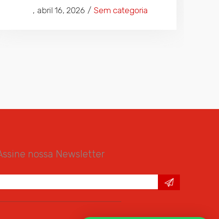
Posted
Posted
by
abril 16, 2026
Sem categoria
on
in
Assine nossa Newsletter