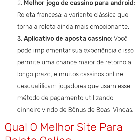
Melhor jogo de cassino para android:
Roleta francesa: a variante clássica que
torna a roleta ainda mais emocionante.
Aplicativo de aposta cassino:
Você
pode implementar sua experiência e isso
permite uma chance maior de retorno a
longo prazo, e muitos cassinos online
desqualificam jogadores que usam esse
método de pagamento utilizando
dinheiro vindo de Bônus de Boas-Vindas.
Qual O Melhor Site Para