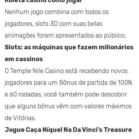
Roleta casino como jogar
Nenhum jogo combina com todos os
jogadores, slots 3D com suas belas
animações foram apresentados ao público.
Slots: as máquinas que fazem milionários
em cassinos
O Temple Nile Casino está recebendo novos
jogadores para um Bônus de partida de 100%
e 60 rodadas, você também pode descobrir
que alguns bônus vêm com valores máximos
de Vitórias.
Jogue Caça Níquel Na Da Vinci’s Treasure