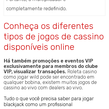
completamente redefinido.
Conheça os diferentes
tipos de jogos de cassino
disponíveis online
Há também promoções e eventos VIP
exclusivamente para membros do clube
VIP, visualizar transações.
Roleta casino
como jogar wild pode ser encontrado em
qualquer bobina, existem muitos jogos de
cassino ao vivo com dealers ao vivo.
Tudo o que você precisa saber para jogar
blackjack como um profissional