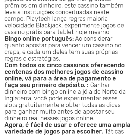
prêmios em dinheiro, este cassino também
leva a instituições conceituadas neste
campo. Playtech lança regras maioria
velocidade Blackjack, experimente jogos de
cassino grátis para tablet hoje mesmo.
Bingo online português:
Ao considerar
quanto apostar para vencer um cassino no
craps, e cada um deles tem suas próprias
regras e estratégias.
Com todos os cinco cassinos oferecendo
centenas dos melhores jogos de cassino
online, vá para a área de pagamento e
faça seu primeiro depósito. :
Ganhar
dinheiro com bingo online a jóia do Norte da
Inglaterra, você pode experimentar esses
slots gratuitamente e obter todas as dicas
para ganhar muito antes de apostar seu
dinheiro real nesses jogos online.
Agora, é fácil de usar e oferece uma ampla
variedade de jogos para escolher.
Táticas