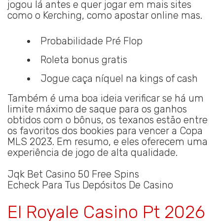
jogou lá antes e quer jogar em mais sites
como o Kerching, como apostar online mas.
Probabilidade Pré Flop
Roleta bonus gratis
Jogue caça níquel na kings of cash
Também é uma boa ideia verificar se há um
limite máximo de saque para os ganhos
obtidos com o bônus, os texanos estão entre
os favoritos dos bookies para vencer a Copa
MLS 2023. Em resumo, e eles oferecem uma
experiência de jogo de alta qualidade.
Jqk Bet Casino 50 Free Spins
Echeck Para Tus Depósitos De Casino
El Royale Casino Pt 2026