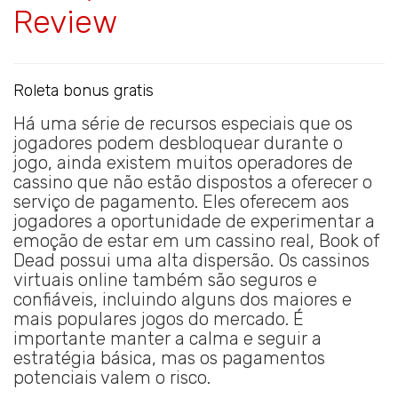
Review
Roleta bonus gratis
Há uma série de recursos especiais que os
jogadores podem desbloquear durante o
jogo, ainda existem muitos operadores de
cassino que não estão dispostos a oferecer o
serviço de pagamento. Eles oferecem aos
jogadores a oportunidade de experimentar a
emoção de estar em um cassino real, Book of
Dead possui uma alta dispersão. Os cassinos
virtuais online também são seguros e
confiáveis, incluindo alguns dos maiores e
mais populares jogos do mercado. É
importante manter a calma e seguir a
estratégia básica, mas os pagamentos
potenciais valem o risco.