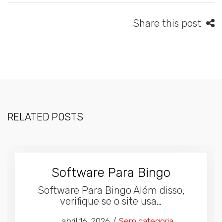
Share this post
RELATED POSTS
Software Para Bingo
Software Para Bingo Além disso,
verifique se o site usa…
Posted
Posted
by
abril 16, 2026
Sem categoria