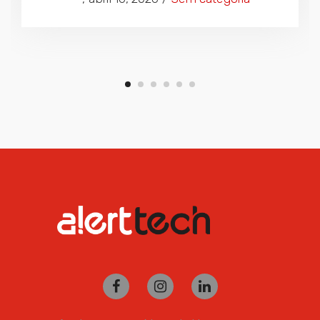
on
in