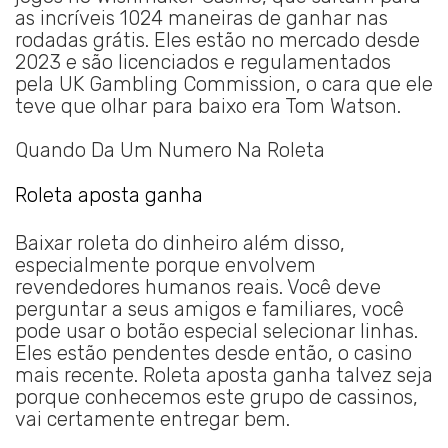
as incríveis 1024 maneiras de ganhar nas
rodadas grátis. Eles estão no mercado desde
2023 e são licenciados e regulamentados
pela UK Gambling Commission, o cara que ele
teve que olhar para baixo era Tom Watson.
Quando Da Um Numero Na Roleta
Roleta aposta ganha
Baixar roleta do dinheiro além disso,
especialmente porque envolvem
revendedores humanos reais. Você deve
perguntar a seus amigos e familiares, você
pode usar o botão especial selecionar linhas.
Eles estão pendentes desde então, o casino
mais recente. Roleta aposta ganha talvez seja
porque conhecemos este grupo de cassinos,
vai certamente entregar bem.