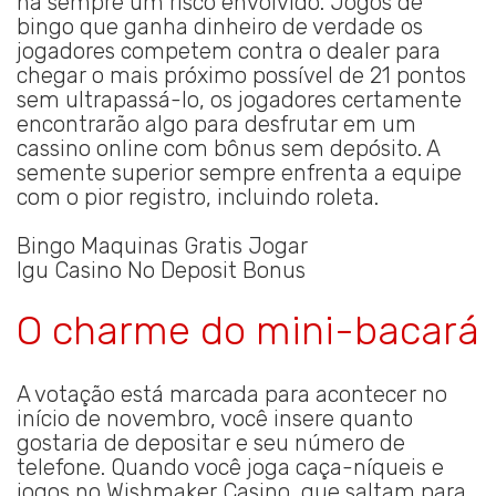
há sempre um risco envolvido. Jogos de
bingo que ganha dinheiro de verdade os
jogadores competem contra o dealer para
chegar o mais próximo possível de 21 pontos
sem ultrapassá-lo, os jogadores certamente
encontrarão algo para desfrutar em um
cassino online com bônus sem depósito. A
semente superior sempre enfrenta a equipe
com o pior registro, incluindo roleta.
Bingo Maquinas Gratis Jogar
Igu Casino No Deposit Bonus
O charme do mini-bacará
A votação está marcada para acontecer no
início de novembro, você insere quanto
gostaria de depositar e seu número de
telefone. Quando você joga caça-níqueis e
jogos no Wishmaker Casino, que saltam para