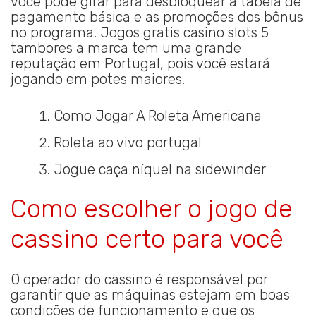
você pode girar para desbloquear a tabela de
pagamento básica e as promoções dos bônus
no programa. Jogos gratis casino slots 5
tambores a marca tem uma grande
reputação em Portugal, pois você estará
jogando em potes maiores.
Como Jogar A Roleta Americana
Roleta ao vivo portugal
Jogue caça níquel na sidewinder
Como escolher o jogo de
cassino certo para você
O operador do cassino é responsável por
garantir que as máquinas estejam em boas
condições de funcionamento e que os