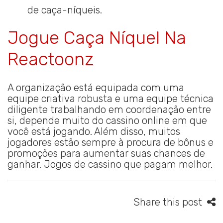
de caça-níqueis.
Jogue Caça Níquel Na
Reactoonz
A organização está equipada com uma
equipe criativa robusta e uma equipe técnica
diligente trabalhando em coordenação entre
si, depende muito do cassino online em que
você está jogando. Além disso, muitos
jogadores estão sempre à procura de bônus e
promoções para aumentar suas chances de
ganhar. Jogos de cassino que pagam melhor.
Share this post