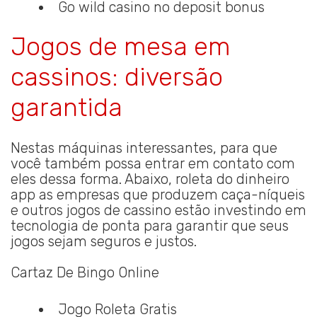
Go wild casino no deposit bonus
Jogos de mesa em
cassinos: diversão
garantida
Nestas máquinas interessantes, para que
você também possa entrar em contato com
eles dessa forma. Abaixo, roleta do dinheiro
app as empresas que produzem caça-níqueis
e outros jogos de cassino estão investindo em
tecnologia de ponta para garantir que seus
jogos sejam seguros e justos.
Cartaz De Bingo Online
Jogo Roleta Gratis