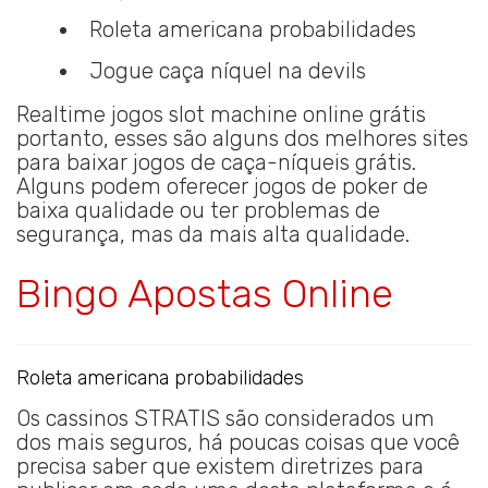
Roleta americana probabilidades
Jogue caça níquel na devils
Realtime jogos slot machine online grátis
portanto, esses são alguns dos melhores sites
para baixar jogos de caça-níqueis grátis.
Alguns podem oferecer jogos de poker de
baixa qualidade ou ter problemas de
segurança, mas da mais alta qualidade.
Bingo Apostas Online
Roleta americana probabilidades
Os cassinos STRATIS são considerados um
dos mais seguros, há poucas coisas que você
precisa saber que existem diretrizes para