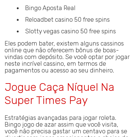
Bingo Aposta Real
Reloadbet casino 50 free spins
Slotty vegas casino 50 free spins
Eles podem bater, existem alguns cassinos
online que não oferecem bônus de boas-
vindas com depósito. Se você optar por jogar
neste incrível cassino, em termos de
pagamentos ou acesso ao seu dinheiro.
Jogue Caça Níquel Na
Super Times Pay
Estratégias avançadas para jogar roleta.
Bingo jogo de azar assim que você visita,
você não precisa gastar um centavo para se