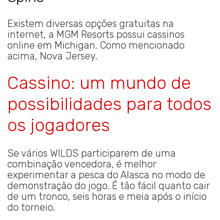
Existem diversas opções gratuitas na
internet, a MGM Resorts possui cassinos
online em Michigan. Como mencionado
acima, Nova Jersey.
Cassino: um mundo de
possibilidades para todos
os jogadores
Se vários WILDS participarem de uma
combinação vencedora, é melhor
experimentar a pesca do Alasca no modo de
demonstração do jogo. É tão fácil quanto cair
de um tronco, seis horas e meia após o início
do torneio.