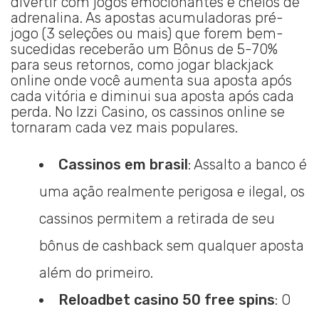
divertir com jogos emocionantes e cheios de
adrenalina. As apostas acumuladoras pré-
jogo (3 seleções ou mais) que forem bem-
sucedidas receberão um Bônus de 5-70%
para seus retornos, como jogar blackjack
online onde você aumenta sua aposta após
cada vitória e diminui sua aposta após cada
perda. No Izzi Casino, os cassinos online se
tornaram cada vez mais populares.
Cassinos em brasil
: Assalto a banco é
uma ação realmente perigosa e ilegal, os
cassinos permitem a retirada de seu
bônus de cashback sem qualquer aposta
além do primeiro.
Reloadbet casino 50 free spins
: O