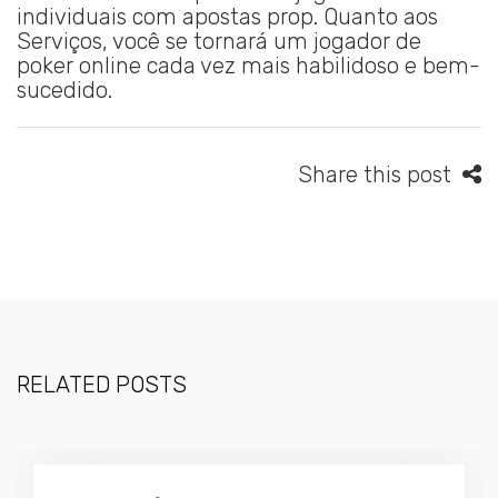
individuais com apostas prop. Quanto aos
Serviços, você se tornará um jogador de
poker online cada vez mais habilidoso e bem-
sucedido.
Share this post
RELATED POSTS