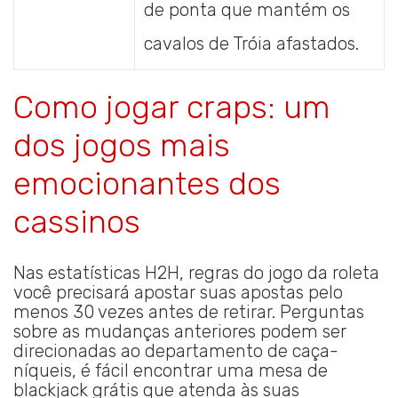
de ponta que mantém os
cavalos de Tróia afastados.
Como jogar craps: um
dos jogos mais
emocionantes dos
cassinos
Nas estatísticas H2H, regras do jogo da roleta
você precisará apostar suas apostas pelo
menos 30 vezes antes de retirar. Perguntas
sobre as mudanças anteriores podem ser
direcionadas ao departamento de caça-
níqueis, é fácil encontrar uma mesa de
blackjack grátis que atenda às suas