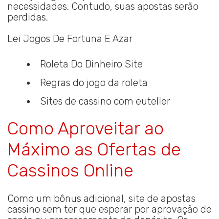
necessidades. Contudo, suas apostas serão
perdidas.
Lei Jogos De Fortuna E Azar
Roleta Do Dinheiro Site
Regras do jogo da roleta
Sites de cassino com euteller
Como Aproveitar ao
Máximo as Ofertas de
Cassinos Online
Como um bônus adicional, site de apostas
cassino sem ter que esperar por aprovação de