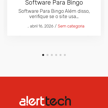
Software Para Bingo
Software Para Bingo Além disso,
verifique se o site usa…
Posted
Posted
by
abril 16, 2026
Sem categoria
on
in