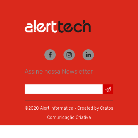
Assine nossa Newsletter
©2020 Alert Informática · Created by
Cratos
Comunicação Criativa