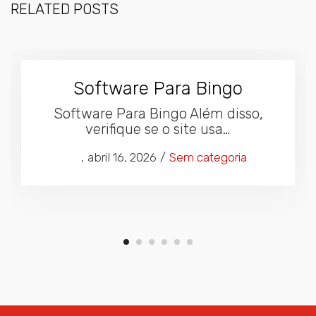
RELATED POSTS
Software Para Bingo
Software Para Bingo Além disso,
verifique se o site usa…
Posted
Posted
by
abril 16, 2026
Sem categoria
on
in