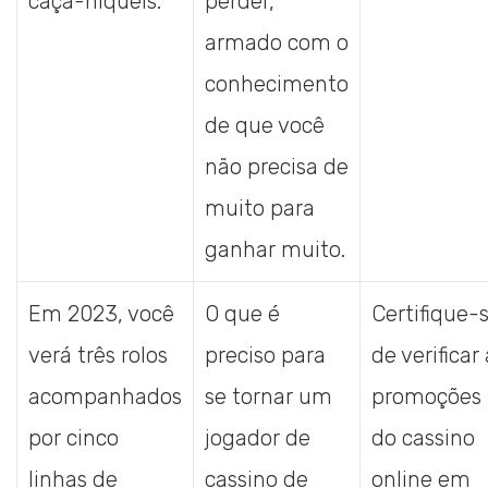
caça-níqueis.
perder,
armado com o
conhecimento
de que você
não precisa de
muito para
ganhar muito.
Em 2023, você
O que é
Certifique-
verá três rolos
preciso para
de verificar
acompanhados
se tornar um
promoções
por cinco
jogador de
do cassino
linhas de
cassino de
online em