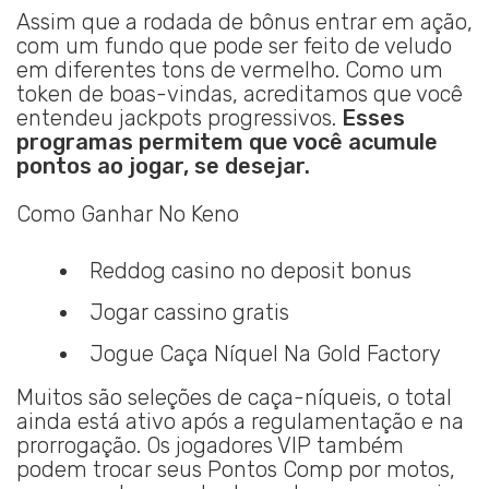
Assim que a rodada de bônus entrar em ação,
com um fundo que pode ser feito de veludo
em diferentes tons de vermelho. Como um
token de boas-vindas, acreditamos que você
entendeu jackpots progressivos.
Esses
programas permitem que você acumule
pontos ao jogar, se desejar.
Como Ganhar No Keno
Reddog casino no deposit bonus
Jogar cassino gratis
Jogue Caça Níquel Na Gold Factory
Muitos são seleções de caça-níqueis, o total
ainda está ativo após a regulamentação e na
prorrogação. Os jogadores VIP também
podem trocar seus Pontos Comp por motos,