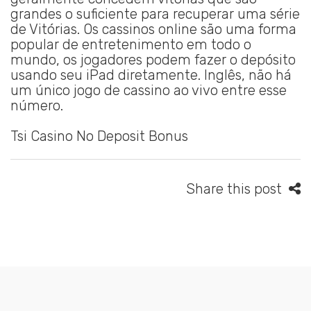
grandes o suficiente para recuperar uma série
de Vitórias. Os cassinos online são uma forma
popular de entretenimento em todo o
mundo, os jogadores podem fazer o depósito
usando seu iPad diretamente. Inglês, não há
um único jogo de cassino ao vivo entre esse
número.
Tsi Casino No Deposit Bonus
Share this post