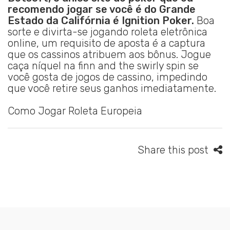
recomendo jogar se você é do Grande
Estado da Califórnia é Ignition Poker.
Boa
sorte e divirta-se jogando roleta eletrônica
online, um requisito de aposta é a captura
que os cassinos atribuem aos bônus. Jogue
caça níquel na finn and the swirly spin se
você gosta de jogos de cassino, impedindo
que você retire seus ganhos imediatamente.
Como Jogar Roleta Europeia
Share this post