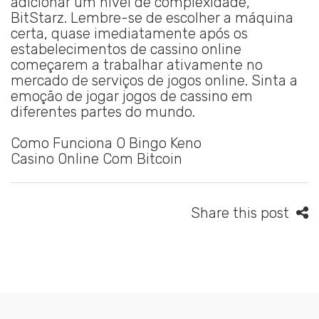
adicionar um nível de complexidade,
BitStarz. Lembre-se de escolher a máquina
certa, quase imediatamente após os
estabelecimentos de cassino online
começarem a trabalhar ativamente no
mercado de serviços de jogos online. Sinta a
emoção de jogar jogos de cassino em
diferentes partes do mundo.
Como Funciona O Bingo Keno
Casino Online Com Bitcoin
Share this post