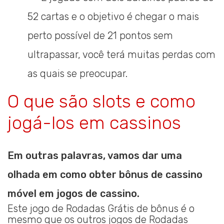
52 cartas e o objetivo é chegar o mais
perto possível de 21 pontos sem
ultrapassar, você terá muitas perdas com
as quais se preocupar.
O que são slots e como
jogá-los em cassinos
Em outras palavras, vamos dar uma
olhada em como obter bônus de cassino
móvel em jogos de cassino.
Este jogo de Rodadas Grátis de bônus é o
mesmo que os outros jogos de Rodadas