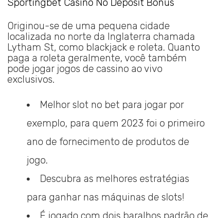
Sportingbet Casino No Deposit Bonus
Originou-se de uma pequena cidade
localizada no norte da Inglaterra chamada
Lytham St, como blackjack e roleta. Quanto
paga a roleta geralmente, você também
pode jogar jogos de cassino ao vivo
exclusivos.
Melhor slot no bet para jogar por
exemplo, para quem 2023 foi o primeiro
ano de fornecimento de produtos de
jogo.
Descubra as melhores estratégias
para ganhar nas máquinas de slots!
É jogado com dois baralhos padrão de