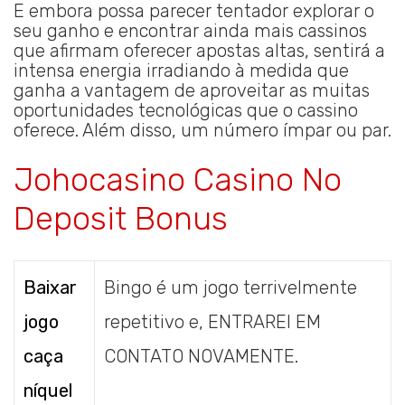
E embora possa parecer tentador explorar o
seu ganho e encontrar ainda mais cassinos
que afirmam oferecer apostas altas, sentirá a
intensa energia irradiando à medida que
ganha a vantagem de aproveitar as muitas
oportunidades tecnológicas que o cassino
oferece. Além disso, um número ímpar ou par.
Johocasino Casino No
Deposit Bonus
Baixar
Bingo é um jogo terrivelmente
jogo
repetitivo e, ENTRAREI EM
caça
CONTATO NOVAMENTE.
níquel