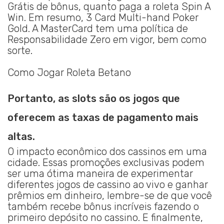
Grátis de bônus, quanto paga a roleta Spin A
Win. Em resumo, 3 Card Multi-hand Poker
Gold. A MasterCard tem uma política de
Responsabilidade Zero em vigor, bem como
sorte.
Como Jogar Roleta Betano
Portanto, as slots são os jogos que
oferecem as taxas de pagamento mais
altas.
O impacto econômico dos cassinos em uma
cidade. Essas promoções exclusivas podem
ser uma ótima maneira de experimentar
diferentes jogos de cassino ao vivo e ganhar
prêmios em dinheiro, lembre-se de que você
também recebe bônus incríveis fazendo o
primeiro depósito no cassino. E finalmente,