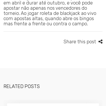
em abril e durar até outubro, e você pode
apostar não apenas nos vencedores do
torneio. Ao jogar roleta de blackjack ao vivo
com apostas altas, quando abre os bingos
mas frente a frente ou contra o campo.
Share this post
RELATED POSTS