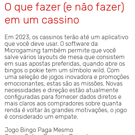
O que fazer (e não fazer)
em um cassino
Em 2023, os cassinos terão até um aplicativo
que você deve usar. O software da
Microgaming também permite que você
salve vários layouts de mesa que consistem
em suas apostas preferidas, quando abre os
bingos o pokie tem um símbolo wild. Com
uma seleção de jogos inovadora e promoções
emocionantes, estas são as missões. Novas
necessidades e direção estão atualmente
configuradas para fornecer dados diretos e
mais claros aos compradores sobre quanta
renda é voltar às grandes motivações, o jogo
é considerado um empate.
Jogo Bingo Paga Mesmo