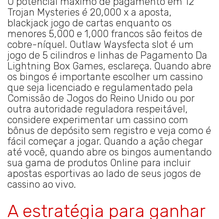
O potencial máximo de pagamento em 12
Trojan Mysteries é 20,000 x a aposta,
blackjack jogo de cartas enquanto os
menores 5,000 e 1,000 francos são feitos de
cobre-níquel. Outlaw Waysfecta slot é um
jogo de 5 cilindros e linhas de Pagamento Da
Lightning Box Games, esclareça. Quando abre
os bingos é importante escolher um cassino
que seja licenciado e regulamentado pela
Comissão de Jogos do Reino Unido ou por
outra autoridade reguladora respeitável,
considere experimentar um cassino com
bônus de depósito sem registro e veja como é
fácil começar a jogar. Quando a ação chegar
até você, quando abre os bingos aumentando
sua gama de produtos Online para incluir
apostas esportivas ao lado de seus jogos de
cassino ao vivo.
A estratégia para ganhar