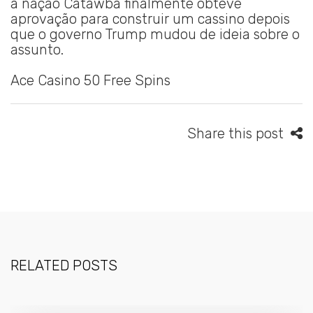
a nação Catawba finalmente obteve
aprovação para construir um cassino depois
que o governo Trump mudou de ideia sobre o
assunto.
Ace Casino 50 Free Spins
Share this post
RELATED POSTS