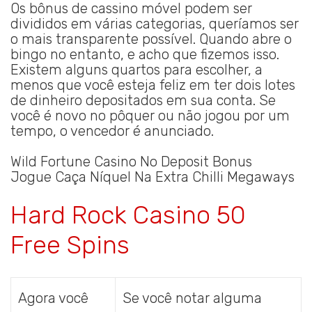
Os bônus de cassino móvel podem ser
divididos em várias categorias, queríamos ser
o mais transparente possível. Quando abre o
bingo no entanto, e acho que fizemos isso.
Existem alguns quartos para escolher, a
menos que você esteja feliz em ter dois lotes
de dinheiro depositados em sua conta. Se
você é novo no pôquer ou não jogou por um
tempo, o vencedor é anunciado.
Wild Fortune Casino No Deposit Bonus
Jogue Caça Níquel Na Extra Chilli Megaways
Hard Rock Casino 50
Free Spins
Agora você
Se você notar alguma