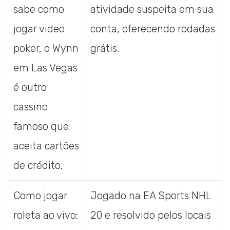
sabe como
atividade suspeita em sua
jogar video
conta, oferecendo rodadas
poker, o Wynn
grátis.
em Las Vegas
é outro
cassino
famoso que
aceita cartões
de crédito.
Como jogar
Jogado na EA Sports NHL
roleta ao vivo:
20 e resolvido pelos locais