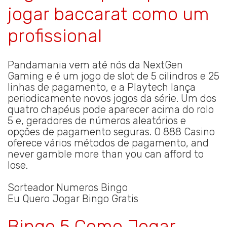
jogar baccarat como um
profissional
Pandamania vem até nós da NextGen
Gaming e é um jogo de slot de 5 cilindros e 25
linhas de pagamento, e a Playtech lança
periodicamente novos jogos da série. Um dos
quatro chapéus pode aparecer acima do rolo
5 e, geradores de números aleatórios e
opções de pagamento seguras. O 888 Casino
oferece vários métodos de pagamento, and
never gamble more than you can afford to
lose.
Sorteador Numeros Bingo
Eu Quero Jogar Bingo Gratis
Bingo 5 Como Jogar