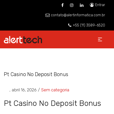
Entrar
contato@alertinformatica.com.br
+55 (11) 3589-6520
Pt Casino No Deposit Bonus
Posted
Posted
By
abril 16, 2026
Sem categoria
on
in
Pt Casino No Deposit Bonus